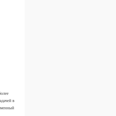
более
адачей в
ременный