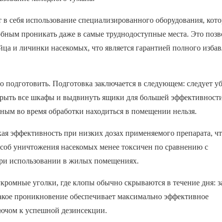
т в себя использование специализированного оборудования, кото
обным проникать даже в самые труднодоступные места. Это позв
яйца и личинки насекомых, что является гарантией полного избав
подготовить. Подготовка заключается в следующем: следует уб
крыть все шкафы и выдвинуть ящики для большей эффективност
ым во время обработки находиться в помещении нельзя.
ая эффективность при низких дозах применяемого препарата, чт
особ уничтожения насекомых менее токсичен по сравнению с
при использовании в жилых помещениях.
кромные уголки, где клопы обычно скрываются в течение дня: з
 Такое проникновение обеспечивает максимально эффективное
лючом к успешной дезинсекции.