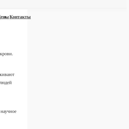
Цены
Контакты
 крови.
скивают
 людей
 научное