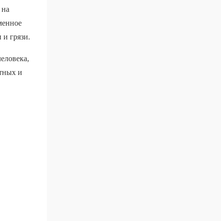
 на
менное
 и грязи.
еловека,
ртных и