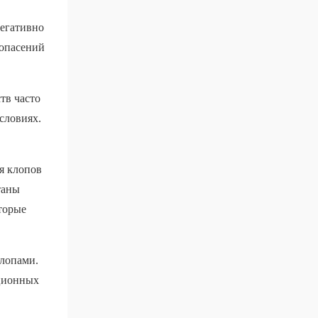
негативно
 опасений
тв часто
словиях.
я клопов
таны
торые
клопами.
кционных