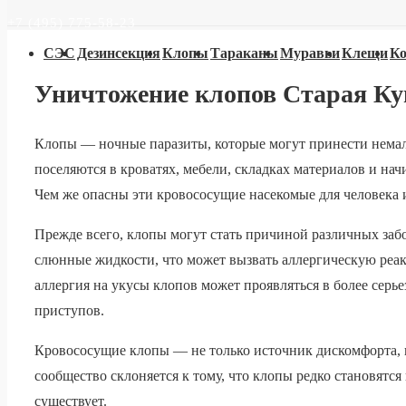
+7 (495) 775-58-23
Основная
СЭС
Дезинсекция
Клопы
Тараканы
Муравьи
Клещи
Ко
навигация
Уничтожение клопов Старая Ку
Клопы — ночные паразиты, которые могут принести немало
поселяются в кроватях, мебели, складках материалов и н
Чем же опасны эти кровососущие насекомые для человека 
Прежде всего, клопы могут стать причиной различных заб
слюнные жидкости, что может вызвать аллергическую реак
аллергия на укусы клопов может проявляться в более серь
приступов.
Кровососущие клопы — не только источник дискомфорта, 
сообщество склоняется к тому, что клопы редко становятс
существует.