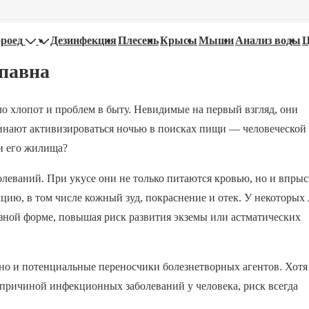
роед
Дезинфекция
Плесень
Крысы
Мыши
Анализ воды
павна
 хлопот и проблем в быту. Невидимые на первый взгляд, они
ачинают активизироваться ночью в поисках пищи — человеческой
и его жилища?
олеваний. При укусе они не только питаются кровью, но и впры
цию, в том числе кожный зуд, покраснение и отек. У некоторых
езной форме, повышая риск развития экземы или астматических
но и потенциальные переносчики болезнетворных агентов. Хотя
я причиной инфекционных заболеваний у человека, риск всегда