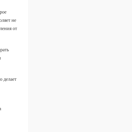
рое
оляет не
ления от
рать
и
о делает
а